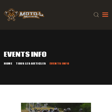
ACCUEIL
QUI SOMMES-NOUS ?
EVENTS INFO
ÉVÉNEMENTS
GALERIE
HOME
TOUS LES ARTICLES
EVENTS INFO
BLOG
CONTACT