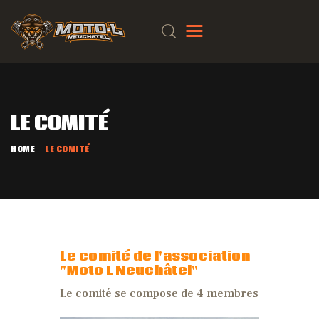
ACCUEIL
LE COMITÉ
QUI SOMMES-NOUS ?
ÉVÉNEMENTS
HOME
LE COMITÉ
GALERIE
BLOG
CONTACT
Le comité de l'association
"Moto L Neuchâtel"
Le comité se compose de 4 membres